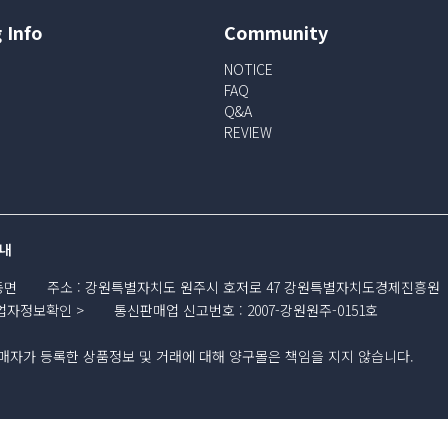
 Info
Community
NOTICE
FAQ
Q&A
REVIEW
내
동면
주소
:
강원특별자치도 원주시 호저로 47 강원특별자치도경제진흥원
업자정보확인
통신판매업 신고번호
:
2007-강원원주-0151호
자가 등록한 상품정보 및 거래에 대해 양구몰은 책임을 지지 않습니다.