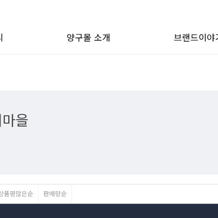
리
양구몰 소개
브랜드이야
채마을
상품평많은순
판매량순