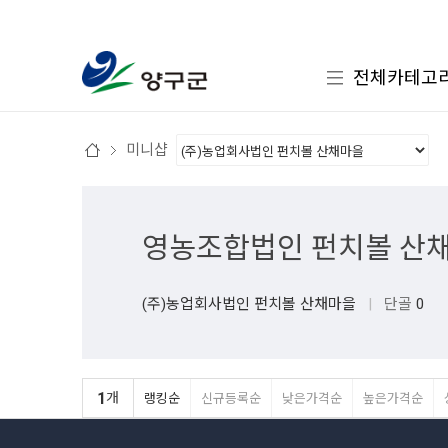
전체카테고
미니샵
영농조합법인 펀치볼 산
(주)농업회사법인 펀치볼 산채마을
|
단골
0
1
개
랭킹순
신규등록순
낮은가격순
높은가격순