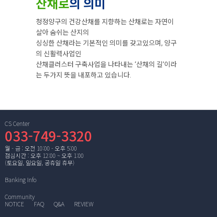
산채로
의 의미
청정양구의 건강산채를 지향하는 산채로는 자연이
살아 숨쉬는 산지의
싱싱한 산채라는 기본적인 의미를 갖고있으며, 양구
의 신활력사업인
산채클러스터 구축사업을 나타내는 ‘산채의 길’이라
는 두가지 뜻을 내포하고 있습니다.
CS Center
033-749-3320
월 - 금 : 오전 10:00 - 오후 5:00
점심시간 : 오후 12:00 ~ 오후 1:00
(토요일, 일요일, 공휴일 휴무)
Banking Info
Community
NOTICE
FAQ
Q&A
REVIEW