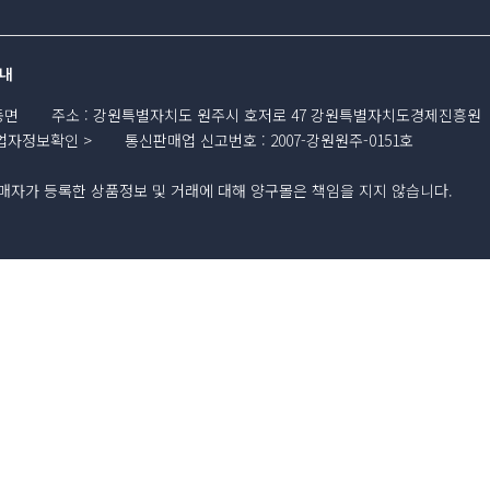
내
동면
주소
:
강원특별자치도 원주시 호저로 47 강원특별자치도경제진흥원
업자정보확인
통신판매업 신고번호
:
2007-강원원주-0151호
자가 등록한 상품정보 및 거래에 대해 양구몰은 책임을 지지 않습니다.