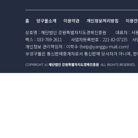
홈
양구몰소개
이용약관
개인정보처리방침
이용안
상호명
:
재단법인 강원특별자치도경제진흥원
대표자
:
서
팩스
:
033-769-2611
사업자등록번호
:
221-82-07135
사
개인정보 관리책임자
:
이학수 (
help@yanggu-mall.com
)
※양구몰은 통신판매중개자로서 통신판매 당사자가 아니며, 판매
COPYRIGHT (c)
재단법인 강원특별자치도경제진흥원
ALL RIGHTS RESERVED.