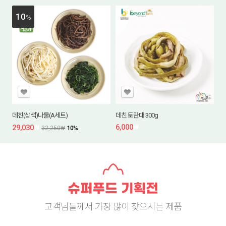
10
%
데친(삼색)나물(A세트)
데친 토란대 300g
6,000
₩
29,030
₩
32,250
₩
10
%
고객님들께서 가장 많이 찾으시는 제품