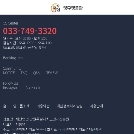
CS Center
033-749-3320
월 - 금 : 오전 10:00 - 오후 5:00
점심시간 : 오후 12:00 ~ 오후 1:00
(토요일, 일요일, 공휴일 휴무)
Banking Info
Community
NOTICE
FAQ
Q&A
REVIEW
Follow Us
Instagram
Facebook
홈
양구몰소개
이용약관
개인정보처리방침
이용안내
상호명
:
재단법인 강원특별자치도경제진흥원
대표자
:
서동면
주소
:
강원특별자치도 원주시 호저로 47 강원특별자치도경제진흥원