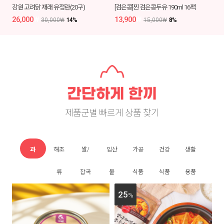
강원 고려닭 재래 유정란(20구)
[검은콩]찐 검은콩두유 190ml 16팩
26,000
₩
13,900
₩
30,000
₩
14
%
15,000
₩
8
%
제품군별 빠르게 상품 찾기
과
해조
쌀/
임산
가공
건강
생활
일/
류
잡곡
물
식품
식품
용품
25
야
%
채/