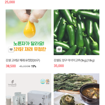
25,000
₩
강원 고려닭 재래 유정란(30구)
강원도 양구 아삭이고추(5kg),(10kg)
35,000
₩
38,500
₩
45,000
₩
15
%