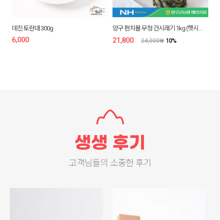
데친 토란대 300g
양구 펀치볼 무청 건시래기 1kg (햇시래기)
6,000
₩
21,800
₩
24,000
₩
10
%
고객님들의 소중한 후기