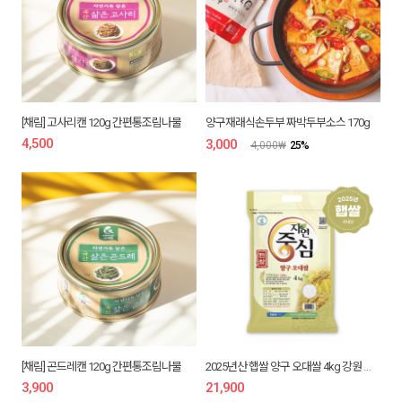
시래
기
[채림] 고사리캔 120g 간편통조림나물
양구재래식손두부 짜박두부소스 170g
4,500
₩
3,000
₩
4,000
₩
25
%
[채림] 곤드레캔 120g 간편통조림나물
2025년산 햅쌀 양구 오대쌀 4kg 강원 백미 당일도정
3,900
₩
21,900
₩