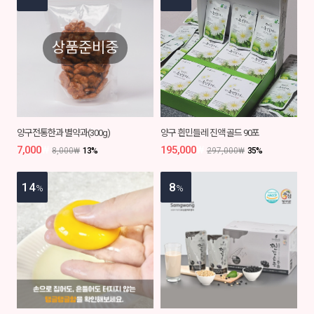
상품준비중
양구전통한과 별약과(300g)
양구 흰민들레 진액 골드 90포
7,000
₩
195,000
₩
8,000
₩
13
%
297,000
₩
35
%
14
8
%
%