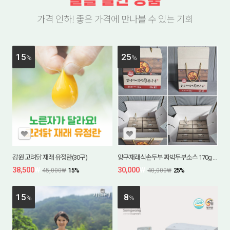
가격 인하! 좋은 가격에 만나볼 수 있는 기회
15
25
%
%
강원 고려닭 재래 유정란(30구)
양구재래식손두부 짜박두부소스 170g 선물용10개입
38,500
₩
30,000
₩
45,000
₩
15
%
40,000
₩
25
%
15
8
%
%