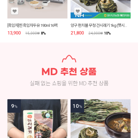
[흑임자]찐 흑임자두유 190ml 16팩
양구 펀치볼 무청 건시래기 1kg (햇시래기)
13,900
₩
21,800
₩
15,000
₩
8
%
24,000
₩
10
%
실패 없는 쇼핑을 위한 MD 추천 상품
9
10
%
%