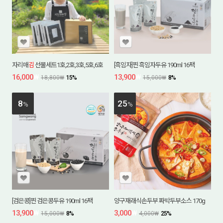
자리매
김
선물세트1호,2호,3호,5호,6호
[흑임자]찐 흑임자두유 190ml 16팩
16,000
₩
13,900
₩
18,800
₩
15
%
15,000
₩
8
%
8
25
%
%
[검은콩]찐 검은콩두유 190ml 16팩
양구재래식손두부 짜박두부소스 170g
13,900
₩
3,000
₩
15,000
₩
8
%
4,000
₩
25
%