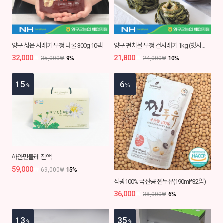
양구 삶은 시래기 무청 나물 300g 10팩
양구 펀치볼 무청 건시래기 1kg (햇시래기)
32,000
₩
21,800
₩
35,000
₩
9
%
24,000
₩
10
%
15
6
%
%
하얀민들레 진액
59,000
₩
69,000
₩
15
%
삼광100% 국산콩 찐두유(190ml*32입)
36,000
₩
38,000
₩
6
%
13
35
%
%