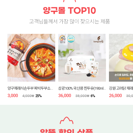
고객님들께서 가장 많이 찾으시는 제품
양구재래식손두부 짜박두부소스 170g
삼광100% 국산콩 찐두유(190ml*32입)
강원 고려닭 재래
3,000
₩
36,000
₩
26,000
₩
4,000
₩
25
%
38,000
₩
6
%
30,