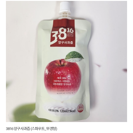
3816 양구사과즙 (스파우트_뚜껑형)