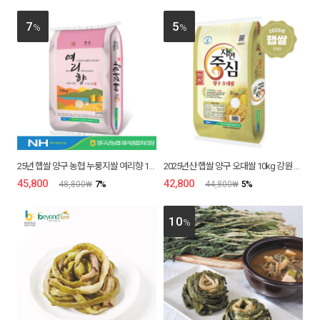
7
5
%
%
25년 햅쌀 양구 농협 누룽지쌀 여리향 10kg 향미 당일도정
2025년산 햅쌀 양구 오대쌀 10kg 강원 백미 당일도정
45,800
₩
42,800
₩
48,800
₩
7
%
44,800
₩
5
%
10
%