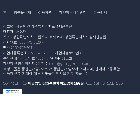
홈
양구몰소개
이용약관
개인정보처리방침
이용안내
상호명
:
재단법인 강원특별자치도경제진흥원
대표자
:
서동면
주소
:
강원특별자치도 원주시 호저로 47 강원특별자치도경제진흥원
전화번호
:
033-749-3320
팩스
:
033-769-2611
사업자등록번호
:
221-82-07135
사업자정보확인
통신판매업 신고번호
:
2007-강원원주-0151호
개인정보 관리책임자
:
이학수 (
help@yanggu-mall.com
)
※양구몰은 통신판매중개자로서 통신판매 당사자가 아니며, 판매자가 등록한
상품정보 및 거래에 대해 양구몰은 책임을 지지 않습니다.
COPYRIGHT (c)
재단법인 강원특별자치도경제진흥원
ALL RIGHTS RESERVED.