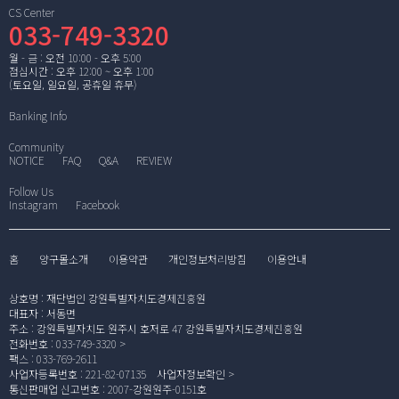
CS Center
033-749-3320
월 - 금 : 오전 10:00 - 오후 5:00
점심시간 : 오후 12:00 ~ 오후 1:00
(토요일, 일요일, 공휴일 휴무)
Banking Info
Community
NOTICE
FAQ
Q&A
REVIEW
Follow Us
Instagram
Facebook
홈
양구몰소개
이용약관
개인정보처리방침
이용안내
상호명
:
재단법인 강원특별자치도경제진흥원
대표자
:
서동면
주소
:
강원특별자치도 원주시 호저로 47 강원특별자치도경제진흥원
전화번호
:
033-749-3320
팩스
:
033-769-2611
사업자등록번호
:
221-82-07135
사업자정보확인
통신판매업 신고번호
:
2007-강원원주-0151호