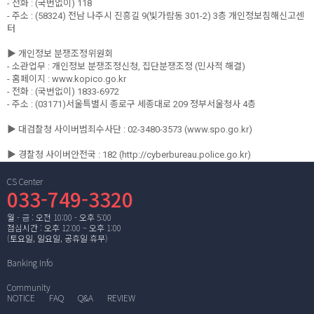
- 전화 : (국번없이) 118
- 주소 : (58324) 전남 나주시 진흥길 9(빛가람동 301-2) 3층 개인정보침해신고센
터
▶ 개인정보 분쟁조정위원회
- 소관업무 : 개인정보 분쟁조정신청, 집단분쟁조정 (민사적 해결)
- 홈페이지 : www.kopico.go.kr
- 전화 : (국번없이) 1833-6972
- 주소 : (03171)서울특별시 종로구 세종대로 209 정부서울청사 4층
▶ 대검찰청 사이버범죄수사단 : 02-3480-3573 (www.spo.go.kr)
▶ 경찰청 사이버안전국 : 182 (http://cyberbureau.police.go.kr)
CS Center
033-749-3320
월 - 금 : 오전 10:00 - 오후 5:00
점심시간 : 오후 12:00 ~ 오후 1:00
(토요일, 일요일, 공휴일 휴무)
Banking Info
Community
NOTICE
FAQ
Q&A
REVIEW