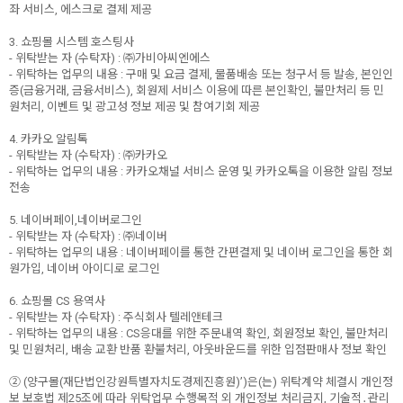
좌 서비스, 에스크로 결제 제공
3. 쇼핑몰 시스템 호스팅사
- 위탁받는 자 (수탁자) : ㈜가비아씨엔에스
- 위탁하는 업무의 내용 : 구매 및 요금 결제, 물품배송 또는 청구서 등 발송, 본인인
증(금융거래, 금융서비스), 회원제 서비스 이용에 따른 본인확인, 불만처리 등 민
원처리, 이벤트 및 광고성 정보 제공 및 참여기회 제공
4. 카카오 알림톡
- 위탁받는 자 (수탁자) : ㈜카카오
- 위탁하는 업무의 내용 : 카카오채널 서비스 운영 및 카카오톡을 이용한 알림 정보
전송
5. 네이버페이,네이버로그인
- 위탁받는 자 (수탁자) : ㈜네이버
- 위탁하는 업무의 내용 : 네이버페이를 통한 간편결제 및 네이버 로그인을 통한 회
원가입, 네이버 아이디로 로그인
6. 쇼핑몰 CS 용역사
- 위탁받는 자 (수탁자) : 주식회사 텔레앤테크
- 위탁하는 업무의 내용 : CS응대를 위한 주문내역 확인, 회원정보 확인, 불만처리
및 민원처리, 배송 교환 반품 환불처리, 아웃바운드를 위한 입점판매사 정보 확인
② (양구몰(재단법인강원특별자치도경제진흥원)’)은(는) 위탁계약 체결시 개인정
보 보호법 제25조에 따라 위탁업무 수행목적 외 개인정보 처리금지, 기술적․관리