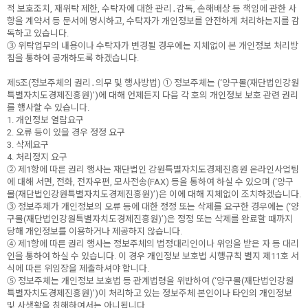
적 보호조치, 재위탁 제한, 수탁자에 대한 관리․감독, 손해배상 등 책임에 관한 사
항을 계약서 등 문서에 명시하고, 수탁자가 개인정보를 안전하게 처리하는지를 감
독하고 있습니다.
③ 위탁업무의 내용이나 수탁자가 변경될 경우에는 지체없이 본 개인정보 처리방
침을 통하여 공개하도록 하겠습니다.
제5조(정보주체의 권리․의무 및 행사방법) ① 정보주체는 (‘양구몰(재단법인강원
특별자치도경제진흥원)’)에 대해 언제든지 다음 각 호의 개인정보 보호 관련 권리
를 행사할 수 있습니다.
1. 개인정보 열람요구
2. 오류 등이 있을 경우 정정 요구
3. 삭제요구
4. 처리정지 요구
② 제1항에 따른 권리 행사는 재단법인 강원특별자치도경제진흥원 온라인사업팀
에 대해 서면, 전화, 전자우편, 모사전송(FAX) 등을 통하여 하실 수 있으며 (‘양구
몰(재단법인강원특별자치도경제진흥원)’)은 이에 대해 지체없이 조치하겠습니다.
③ 정보주체가 개인정보의 오류 등에 대한 정정 또는 삭제를 요구한 경우에는 (‘양
구몰(재단법인강원특별자치도경제진흥원)’)은 정정 또는 삭제를 완료할 때까지
당해 개인정보를 이용하거나 제공하지 않습니다.
④ 제1항에 따른 권리 행사는 정보주체의 법정대리인이나 위임을 받은 자 등 대리
인을 통하여 하실 수 있습니다. 이 경우 개인정보 보호법 시행규칙 별지 제11호 서
식에 따른 위임장을 제출하셔야 합니다.
⑤ 정보주체는 개인정보 보호법 등 관계법령을 위반하여 (‘양구몰(재단법인강원
특별자치도경제진흥원)’)이 처리하고 있는 정보주체 본인이나 타인의 개인정보
및 사생활을 침해하여서는 아니됩니다.