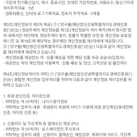
- 가입자 전기통신일시, 개시․종료시간, 상대방 가입자번호, 사용도수, 발신기지국
위치추적자료 : 1년
- 컴퓨터통신, 인터넷 로그기록자료, 접속지 추적자료 : 3개월
제3조(개인정보의 제3자 제공) ① (‘양구몰(재단법인강원특별자치도경제진흥
원)’)은(는) 정보주체의 개인정보를 제1조(개인정보의 처리 목적)에서 명시한 범
위 내에서만 처리하며, 정보주체의 동의, 법률의 특별한 규정 등 개인정보 보호법
제17조 및 제18조에 해당하는 경우에만 개인정보를 제3자에게 제공합니다.
② (‘양구몰(재단법인강원특별자치도경제진흥원)’)은(는) 다음과 같이 개인정보
를 제3자에게 제공하고 있습니다.
- 개인정보를 제공받는 자 : 상품 배송을 위한 해당 상품 취급 공급사(입점사)
- 제공받는 자의 개인정보 이용목적 : 상품 배송 및 정산, 고객상담 및 불만처리
제4조(개인정보처리의 위탁) ① (‘양구몰(재단법인강원특별자치도경제진흥원)’)
은(는) 원활한 개인정보 업무처리를 위하여 다음과 같이 개인정보 처리업무를 위
탁하고 있습니다.
1. 회원 본인인증, 아이핀인증
- 위탁받는 자 (수탁자) : 나이스평가정보
- 위탁하는 업무의 내용 : 회원관리 회원제 서비스 이용에 따른 본인확인(휴대전화
인증, 아이핀 인증 등)
2. 신용카드 및 가상계좌 등 결제수단 제공 (PG)
- 위탁받는 자 (수탁자) : 토스페이먼츠 주식회사
- 위탁하는 업무의 내용 : 신용카드 결제승인, 매입업무, 계좌이체 서비스, 가상계