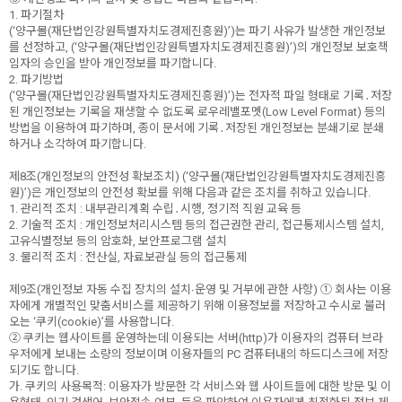
1. 파기절차
(‘양구몰(재단법인강원특별자치도경제진흥원)’)는 파기 사유가 발생한 개인정보
를 선정하고, (‘양구몰(재단법인강원특별자치도경제진흥원)’)의 개인정보 보호책
임자의 승인을 받아 개인정보를 파기합니다.
2. 파기방법
(‘양구몰(재단법인강원특별자치도경제진흥원)’)는 전자적 파일 형태로 기록․저장
된 개인정보는 기록을 재생할 수 없도록 로우레밸포멧(Low Level Format) 등의
방법을 이용하여 파기하며, 종이 문서에 기록․저장된 개인정보는 분쇄기로 분쇄
하거나 소각하여 파기합니다.
제8조(개인정보의 안전성 확보조치) (‘양구몰(재단법인강원특별자치도경제진흥
원)’)은 개인정보의 안전성 확보를 위해 다음과 같은 조치를 취하고 있습니다.
1. 관리적 조치 : 내부관리계획 수립․시행, 정기적 직원 교육 등
2. 기술적 조치 : 개인정보처리시스템 등의 접근권한 관리, 접근통제시스템 설치,
고유식별정보 등의 암호화, 보안프로그램 설치
3. 물리적 조치 : 전산실, 자료보관실 등의 접근통제
제9조(개인정보 자동 수집 장치의 설치∙운영 및 거부에 관한 사항) ① 회사는 이용
자에게 개별적인 맞춤서비스를 제공하기 위해 이용정보를 저장하고 수시로 불러
오는 ‘쿠키(cookie)’를 사용합니다.
② 쿠키는 웹사이트를 운영하는데 이용되는 서버(http)가 이용자의 컴퓨터 브라
우저에게 보내는 소량의 정보이며 이용자들의 PC 컴퓨터내의 하드디스크에 저장
되기도 합니다.
가. 쿠키의 사용목적: 이용자가 방문한 각 서비스와 웹 사이트들에 대한 방문 및 이