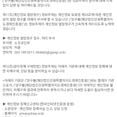
(‘양구몰(재단법인강원특별자치도경제진흥원)’)는 정보주체의 문의에 대해 지체
없이 답변 및 처리해드릴 것입니다.
제11조(개인정보 열람청구) 정보주체는 개인정보 보호법 제35조에 따른 개인정
보의 열람 청구를 아래의 부서에 할 수 있습니다. (‘양구몰(재단법인강원특별자치
도경제진흥원)’)는 정보주체의 개인정보 열람청구가 신속하게 처리되도록 노력하
겠습니다.
▶ 개인정보 열람청구 접수․처리 부서
부서명 : 소상공인부
담당자 : 허훈
연락처 : 033 749 3317, hh6662@gwep.or.kr
제12조(권익침해 구제방법) 정보주체는 아래의 기관에 대해 개인정보 침해에 대
한 피해구제, 상담 등을 문의하실 수 있습니다.
<아래의 기관은 (‘양구몰(재단법인강원특별자치도경제진흥원)’)와는 별개의 기관
으로서, (‘양구몰(재단법인강원특별자치도경제진흥원)’)의 자체적인 개인정보 불
만처리, 피해구제 결과에 만족하지 못하시거나 보다 자세한 도움이 필요하시면 문
의하여 주시기 바랍니다>
▶ 개인정보 침해신고센터 (한국인터넷진흥원 운영)
- 소관업무 : 개인정보 침해사실 신고, 상담 신청
- 홈페이지 : privacy.kisa.or.kr