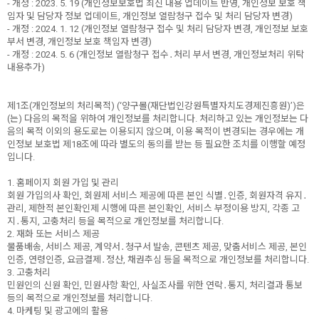
- 개정 : 2023. 5. 19 (개인정보보호법 최신 내용 업데이트 반영, 개인정보 보호 책
임자 및 담당자 정보 업데이트, 개인정보 열람청구 접수 및 처리 담당자 변경)
- 개정 : 2024. 1. 12 (개인정보 열람청구 접수 및 처리 담당자 변경, 개인정보 보호
부서 변경, 개인정보 보호 책임자 변경)
- 개정 : 2024. 5. 6 (개인정보 열람청구 접수․처리 부서 변경, 개인정보처리 위탁
내용추가)
제1조(개인정보의 처리목적) (‘양구몰(재단법인강원특별자치도경제진흥원)’)은
(는) 다음의 목적을 위하여 개인정보를 처리합니다. 처리하고 있는 개인정보는 다
음의 목적 이외의 용도로는 이용되지 않으며, 이용 목적이 변경되는 경우에는 개
인정보 보호법 제18조에 따라 별도의 동의를 받는 등 필요한 조치를 이행할 예정
입니다.
1. 홈페이지 회원 가입 및 관리
회원 가입의사 확인, 회원제 서비스 제공에 따른 본인 식별․인증, 회원자격 유지․
관리, 제한적 본인확인제 시행에 따른 본인확인, 서비스 부정이용 방지, 각종 고
지․통지, 고충처리 등을 목적으로 개인정보를 처리합니다.
2. 재화 또는 서비스 제공
물품배송, 서비스 제공, 계약서․청구서 발송, 콘텐츠 제공, 맞춤서비스 제공, 본인
인증, 연령인증, 요금결제․정산, 채권추심 등을 목적으로 개인정보를 처리합니다.
3. 고충처리
민원인의 신원 확인, 민원사항 확인, 사실조사를 위한 연락․통지, 처리결과 통보
등의 목적으로 개인정보를 처리합니다.
4. 마케팅 및 광고에의 활용