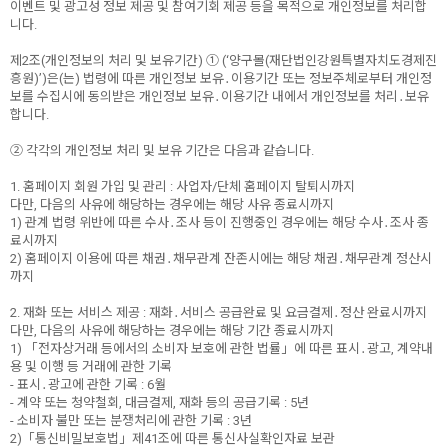
이벤트 및 광고성 정보 제공 및 참여기회 제공 등을 목적으로 개인정보를 처리합
니다.
제2조(개인정보의 처리 및 보유기간) ① (‘양구몰(재단법인강원특별자치도경제진
흥원)’)은(는) 법령에 따른 개인정보 보유․이용기간 또는 정보주체로부터 개인정
보를 수집시에 동의받은 개인정보 보유․이용기간 내에서 개인정보를 처리․보유
합니다.
② 각각의 개인정보 처리 및 보유 기간은 다음과 같습니다.
1. 홈페이지 회원 가입 및 관리 : 사업자/단체 홈페이지 탈퇴시까지
다만, 다음의 사유에 해당하는 경우에는 해당 사유 종료시까지
1) 관계 법령 위반에 따른 수사․조사 등이 진행중인 경우에는 해당 수사․조사 종
료시까지
2) 홈페이지 이용에 따른 채권․채무관계 잔존시에는 해당 채권․채무관계 정산시
까지
2. 재화 또는 서비스 제공 : 재화․서비스 공급완료 및 요금결제․정산 완료시까지
다만, 다음의 사유에 해당하는 경우에는 해당 기간 종료시까지
1) 「전자상거래 등에서의 소비자 보호에 관한 법률」에 따른 표시․광고, 계약내
용 및 이행 등 거래에 관한 기록
- 표시․광고에 관한 기록 : 6월
- 계약 또는 청약철회, 대금결제, 재화 등의 공급기록 : 5년
- 소비자 불만 또는 분쟁처리에 관한 기록 : 3년
2)「통신비밀보호법」제41조에 따른 통신사실확인자료 보관