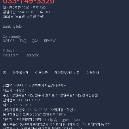
033-749-3320
월 - 금 : 오전 10:00 - 오후 5:00
점심시간 : 오후 12:00 ~ 오후 1:00
(토요일, 일요일, 공휴일 휴무)
Banking Info
Community
NOTICE
FAQ
Q&A
REVIEW
Follow Us
Instagram
Facebook
홈
양구몰소개
이용약관
개인정보처리방침
이용안내
상호명
:
재단법인 강원특별자치도경제진흥원
대표자
:
서동면
주소
:
강원특별자치도 원주시 호저로 47 강원특별자치도경제진흥원
전화번호
:
033-749-3320
팩스
:
033-769-2611
사업자등록번호
:
221-82-07135
사업자정보확인
통신판매업 신고번호
:
2007-강원원주-0151호
개인정보 관리책임자
:
이학수 (
help@yanggu-mall.com
)
※양구몰은 통신판매중개자로서 통신판매 당사자가 아니며, 판매자가 등록한
상품정보 및 거래에 대해 양구몰은 책임을 지지 않습니다.