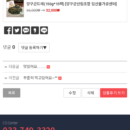
양구곤드레(150g*15팩) [양구군산림조합 임산물가공센터]
36,000₩
→
32,000₩
0
댓글
다음글
맛있어요..........
이전글
꾸준히 먹고있어요~^^
상품후기
쓰기
목록
수정
삭제
CS Center