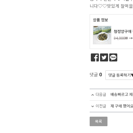
니다♡♡맛있게 잘먹
상품 정보
청정양구애 펀
34,000₩
0
댓글
다음글
배송빠르고 제
이전글
재 구매 했어요
목록