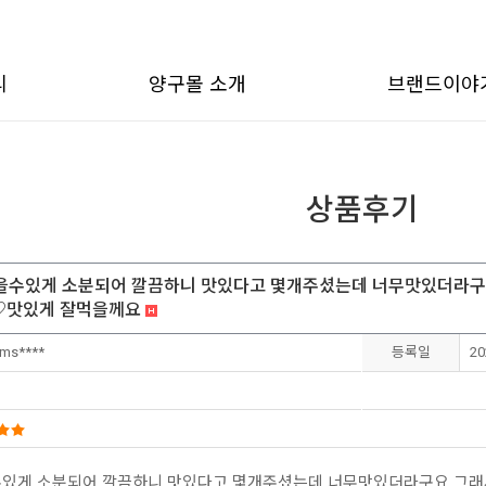
리
양구몰 소개
브랜드이야
상품후기
을수있게 소분되어 깔끔하니 맛있다고 몇개주셨는데 너무맛있더라구
♡맛있게 잘먹을께요
ms****
등록일
20
수있게 소분되어 깔끔하니 맛있다고 몇개주셨는데 너무맛있더라구요 그래