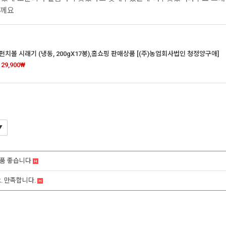
을께요
치볼 시래기 (냉동, 200gX17봉),홈쇼핑 판매상품 [(주)농업회사법인 청정양구애]
→
29,900₩
품 좋습니다
. 만족합니다.