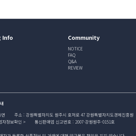
 Info
Community
NOTICE
FAQ
Q&A
REVIEW
내
동면
주소
:
강원특별자치도 원주시 호저로 47 강원특별자치도경제진흥원
업자정보확인
통신판매업 신고번호
:
2007-강원원주-0151호
자가 등록한 상품정보 및 거래에 대해 양구몰은 책임을 지지 않습니다.