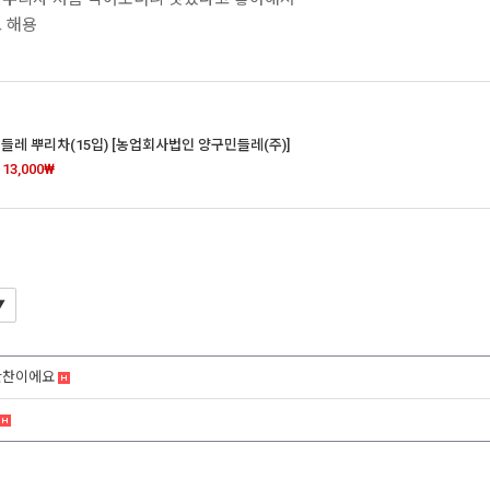
 해용
들레 뿌리차(15입) [농업회사법인 양구민들레(주)]
→
13,000₩
반찬이에요