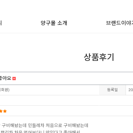
리
양구몰 소개
브랜드이야
상품후기
 좋아요
비회원)
등록일
20
만 구비해놨는데 민들레차 처음으로 구비해놨는데
레뿌리차 처음 먹어보더니 맛있다고 좋아해서