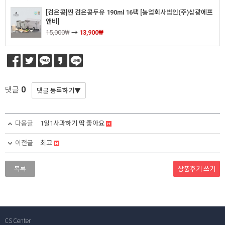
[검은콩]찐 검은콩두유 190ml 16팩 [농업회사법인(주)삼광에프
앤비]
15,000₩
→
13,900₩
0
댓글
다음글
1일1사과하기 딱 좋아요
이전글
최고
상품후기
쓰기
목록
CS Center