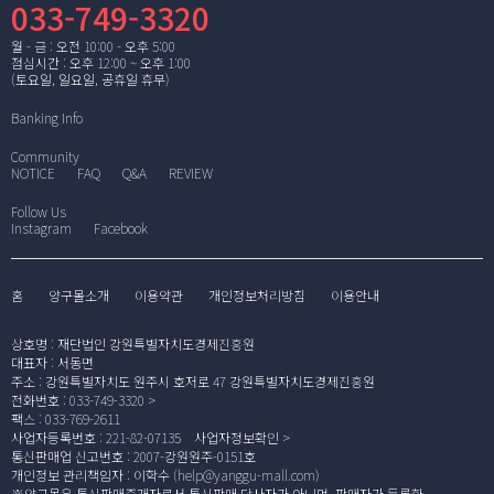
033-749-3320
월 - 금 : 오전 10:00 - 오후 5:00
점심시간 : 오후 12:00 ~ 오후 1:00
(토요일, 일요일, 공휴일 휴무)
Banking Info
Community
NOTICE
FAQ
Q&A
REVIEW
Follow Us
Instagram
Facebook
홈
양구몰소개
이용약관
개인정보처리방침
이용안내
상호명
:
재단법인 강원특별자치도경제진흥원
대표자
:
서동면
주소
:
강원특별자치도 원주시 호저로 47 강원특별자치도경제진흥원
전화번호
:
033-749-3320
팩스
:
033-769-2611
사업자등록번호
:
221-82-07135
사업자정보확인
통신판매업 신고번호
:
2007-강원원주-0151호
개인정보 관리책임자
:
이학수 (
help@yanggu-mall.com
)
※양구몰은 통신판매중개자로서 통신판매 당사자가 아니며, 판매자가 등록한