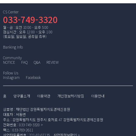
CS Center
033-749-3320
월 - 금 : 오전 10:00 - 오후 5:00
점심시간 : 오후 12:00 ~ 오후 1:00
(토요일, 일요일, 공휴일 휴무)
Banking Info
Community
NOTICE
FAQ
Q&A
REVIEW
Follow Us
Instagram
Facebook
홈
양구몰소개
이용약관
개인정보처리방침
이용안내
상호명
:
재단법인 강원특별자치도경제진흥원
대표자
:
서동면
주소
:
강원특별자치도 원주시 호저로 47 강원특별자치도경제진흥원
전화번호
:
033-749-3320
팩스
:
033-769-2611
사업자등록번호
:
221-82-07135
사업자정보확인