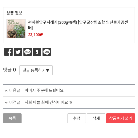
상품 정보
펀치볼양구시래기(200g*8팩) [양구군산림조합 임산물가공센
터]
23,100₩
0
댓글
다음글
아버지 주문해 드렸어요
이전글
저희 아들 최애 간식이에요 ㅎ
상품후기
쓰기
목록
수정
삭제