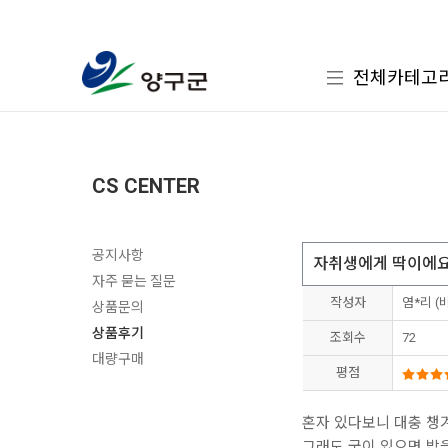
전체카테고
CS CENTER
공지사항
자취생에게 딱이에
자주 묻는 질문
작성자
염*리 (
상품문의
상품후기
조회수
72
대량구매
평점
혼자 있다보니 대충 
그래도 국이 있으면 밥