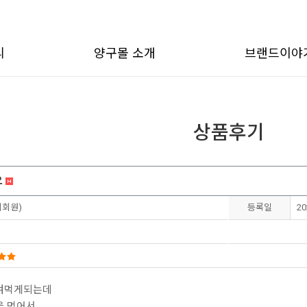
리
양구몰 소개
브랜드이야
상품후기
요
비회원)
등록일
20
챙겨먹게되는데
을 먹어서