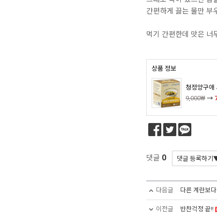
간편하게 끓는 물만 부
먹기 간편한데 맛은 너
상품 정보
청정양구애 
9,000₩
→
0
댓글
다음글
다른 계란보다
이전글
반찬걱정 끝!!