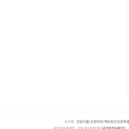
회사명 :
강원더몰/강원마트(재단법인강원특
사업자등록번호 :
221-82-07135
[사업자정보확인]