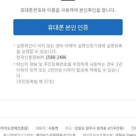
휴대폰번호와 이름을 사용하여 본인확인을 합니다.
휴대폰 본인 인증
실명확인이 되지 않는 경우 아래의 실명인증기관에 실명등록
을 요청할 수 있습니다.
한국신용정보㈜
1588-2486
타인의 정보 및 주민등록번호를 부정하게 사용하는 경우 3년
이하의 징역 또는 1천만원 이하의 벌금에 처해질 수 있습니
다
(주민등록법 제 37조)
별자치도경제진흥원)
대표자 :
서동면
주소 :
강원도 원주시 호저로 47(우산동)
전화
통신판매업신고번호 :
제2007-강원원주-0151호
개인정보보호책임자 :
이학수 (
help