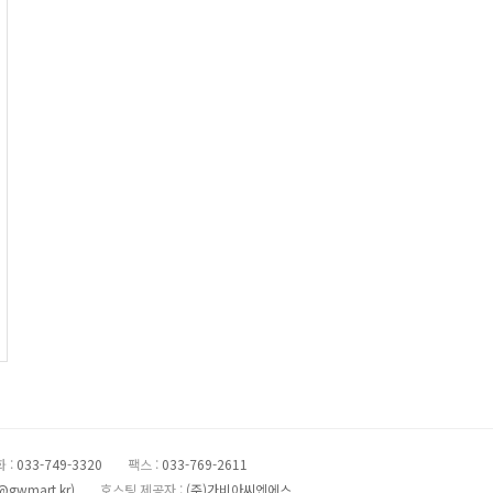
 :
033-749-3320
팩스 :
033-769-2611
@gwmart.kr
)
호스팅 제공자 :
(주)가비아씨엔에스